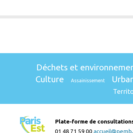
Déchets et environneme
Culture
Urba
Assainissement
Territo
Plate-forme de consultation
01 48 71 59 00
accueil@pemb.