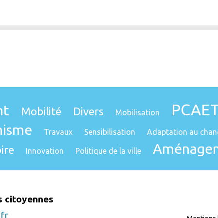
PCAE
nt
Mobilité
Divers
Mobilisation
nisme
Travaux
Sensibilisation
Adaptation au chan
Aménage
ire
Innovation
Politique de la ville
s citoyennes
fr