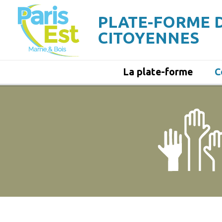
Aller
au
PLATE-FORME 
contenu
principal
CITOYENNES
La plate-forme
C
Navigation
principale