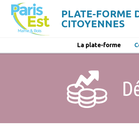
Aller
au
PLATE-FORME 
contenu
principal
CITOYENNES
La plate-forme
C
Navigation
principale
D