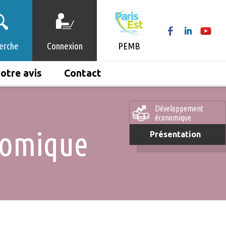
erche
Connexion
PEMB
otre avis
Contact
Développement
économique
nomique
Présentation